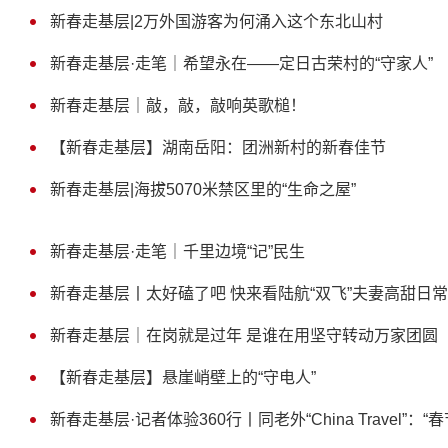
新春走基层|2万外国游客为何涌入这个东北山村
新春走基层·走笔｜希望永在——定日古荣村的“守家人”
新春走基层｜敲，敲，敲响英歌槌！
【新春走基层】湖南岳阳：团洲新村的新春佳节
新春走基层|海拔5070米禁区里的“生命之屋”
新春走基层·走笔｜千里边境“记”民生
新春走基层丨太好磕了吧 快来看陆航“双飞”夫妻高甜日常
新春走基层｜在岗就是过年 是谁在用坚守转动万家团圆
【新春走基层】悬崖峭壁上的“守电人”
新春走基层·记者体验360行丨同老外“China Travel”