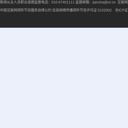
新闻从业人员职业道德监督电话：010-67401111 监督邮箱：jiancha@cri.cn 互联
中国互联网视听节目服务自律公约
信息网络传播视听节目许可证 0102002 京ICP证