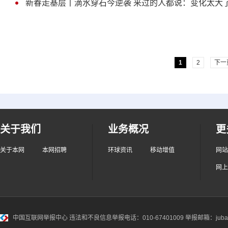
新春走基层丨滴水穿石今逆袭 来过的人都说：变化太大
1
2
下一
关于我们
业务概况
更
关于本网
本网招聘
环球资讯
移动增值
网站
网上
中国互联网举报中心
违法和不良信息举报电话：010-67401009 举报邮箱：jubao@