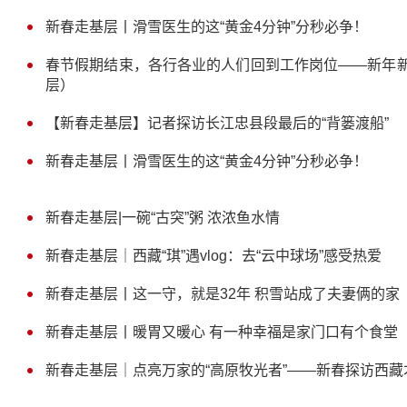
新春走基层丨滑雪医生的这“黄金4分钟”分秒必争！
春节假期结束，各行各业的人们回到工作岗位——新年新
层）
【新春走基层】记者探访长江忠县段最后的“背篓渡船”
新春走基层丨滑雪医生的这“黄金4分钟”分秒必争！
新春走基层|一碗“古突”粥 浓浓鱼水情
新春走基层｜西藏“琪”遇vlog：去“云中球场”感受热爱
新春走基层丨这一守，就是32年 积雪站成了夫妻俩的家
新春走基层丨暖胃又暖心 有一种幸福是家门口有个食堂
新春走基层｜点亮万家的“高原牧光者”——新春探访西