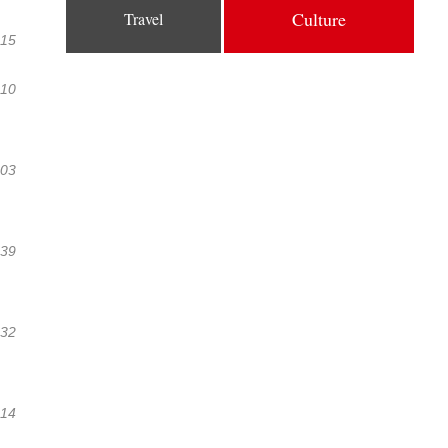
Culture
Travel
:15
:10
:03
:39
:32
:14