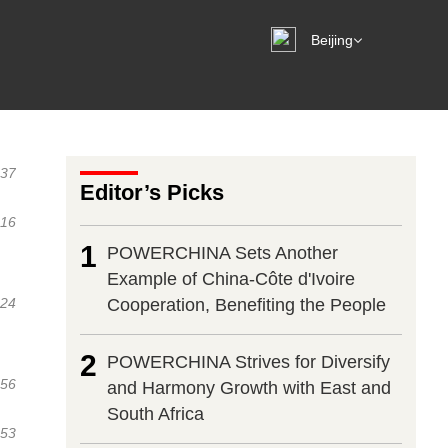
:37
Editor’s Picks
:16
1
POWERCHINA Sets Another
Example of China-Côte d'Ivoire
:24
Cooperation, Benefiting the People
2
POWERCHINA Strives for Diversify
:56
and Harmony Growth with East and
South Africa
:53