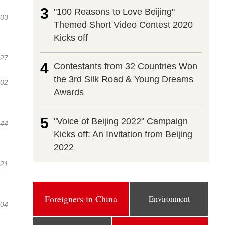
3
"100 Reasons to Love Beijing"
:03
Themed Short Video Contest 2020
Kicks off
:27
4
Contestants from 32 Countries Won
the 3rd Silk Road & Young Dreams
:02
Awards
5
"Voice of Beijing 2022" Campaign
:44
Kicks off: An Invitation from Beijing
2022
:21
Foreigners in China
Environment
:04