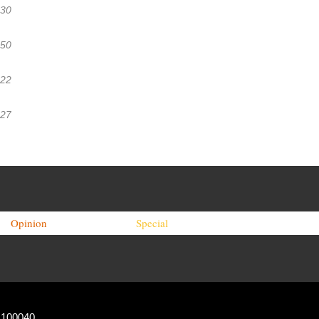
:30
:50
:22
:27