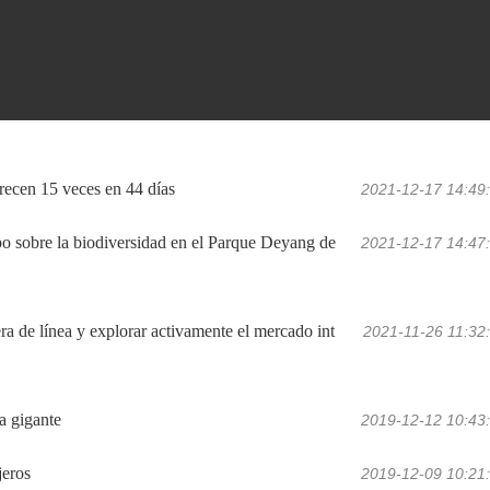
recen 15 veces en 44 días
2021-12-17 14:49
po sobre la biodiversidad en el Parque Deyang de
2021-12-17 14:47
ra de línea y explorar activamente el mercado int
2021-11-26 11:32
a gigante
2019-12-12 10:43
jeros
2019-12-09 10:21