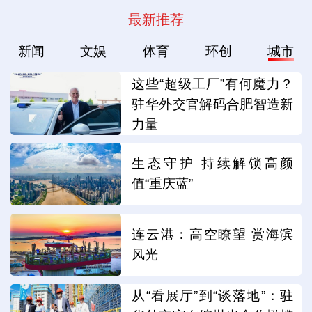
最新推荐
新闻
文娱
体育
环创
城市
这些“超级工厂”有何魔力？
驻华外交官解码合肥智造新
力量
生态守护 持续解锁高颜
值“重庆蓝”
连云港：高空瞭望 赏海滨
风光
从“看展厅”到“谈落地”：驻