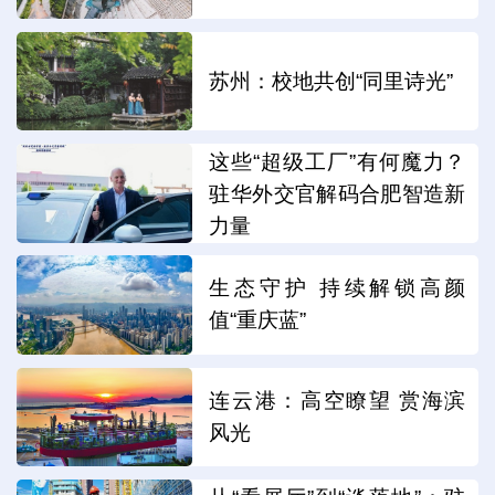
苏州：校地共创“同里诗光”
这些“超级工厂”有何魔力？
驻华外交官解码合肥智造新
力量
生态守护 持续解锁高颜
值“重庆蓝”
连云港：高空瞭望 赏海滨
风光