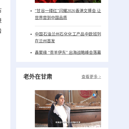
古
“甘谷一缕红”闪耀2026香港文博会 让
世界尝到中国品质
进
着
中国石油兰州石化化工产品中欧班列
在兰州首发
鑫聚缘 “贡羊伊东” 出海战略峰会落幕
老外在甘肃
查看更多 >