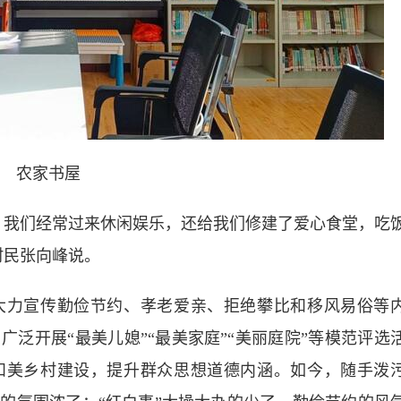
农家书屋
我们经常过来休闲娱乐，还给我们修建了爱心食堂，吃
村民张向峰说。
力宣传勤俭节约、孝老爱亲、拒绝攀比和移风易俗等
泛开展“最美儿媳”“最美家庭”“美丽庭院”等模范评选
和美乡村建设，提升群众思想道德内涵。如今，随手泼