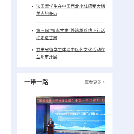
法国留学生在中国西北小城感受大锅
羊肉的豪迈
第三届“探索甘肃”外籍粉丝线下行活
动走进甘肃
甘肃省留学生体验中医药文化活动在
兰州市开展
一带一路
查看更多 >
。