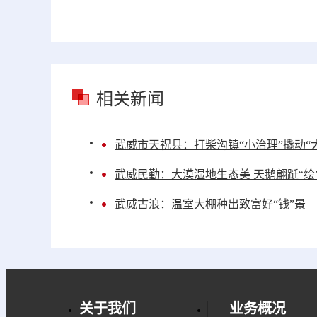
相关新闻
武威市天祝县：打柴沟镇“小治理”撬动“
武威民勤：大漠湿地生态美 天鹅翩跹“绘
武威古浪：温室大棚种出致富好“钱”景
关于我们
业务概况