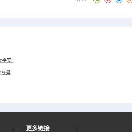
大平安”
”冬景
更多链接