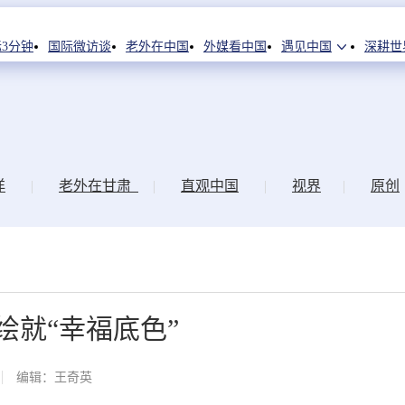
3分钟
国际微访谈
老外在中国
外媒看中国
遇见中国
深耕世
洋
|
老外在甘肃
|
直观中国
|
视界
|
原创
绘就“幸福底色”
编辑：王奇英