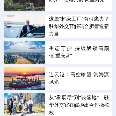
这些“超级工厂”有何魔力？
驻华外交官解码合肥智造新
力量
生态守护 持续解锁高颜
值“重庆蓝”
连云港：高空瞭望 赏海滨
风光
从“看展厅”到“谈落地”：驻
华外交官在皖抛出合作橄榄
枝