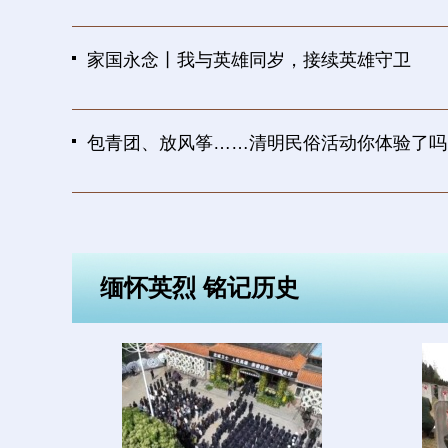
家国永念丨我与英雄同岁，接续英雄守卫
包青团、放风筝……清明民俗活动你体验了吗
缅怀英烈 铭记历史