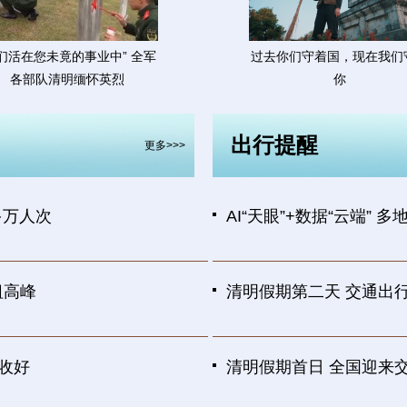
我们活在您未竟的事业中” 全军
过去你们守着国，现在我们
各部队清明缅怀英烈
你
出行提醒
更多>>>
多万人次
AI“天眼”+数据“云端”
祖高峰
清明假期第二天 交通出
收好
清明假期首日 全国迎来