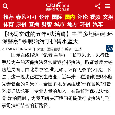
推荐
春风习习
锐评
国际
国内
评论
视频
文娱
体育
原创
直播
财智
城市
地方
环创
汽车
【砥砺奋进的五年•法治篇】中国多地组建“环
保警察” 铁腕治污守护碧水蓝天
2017-08-08 16:57:28 | 来源：
国际在线
| 编辑：王涛
国际在线报道（记者 兰旻）：长期以来，以行政
手段为主的环保执法经常遭遇抗拒执法、取证难度大等
尴尬局面，由此导致“企业无赖，环保无奈”的困境。不
过，这一现状正在发生改变。近年来，在法律法规不断
完善健全的背景下，全国多地探索组建“环保警察”打击
环境违法犯罪。专业力量的加入，在破解环保执法“软
骨病”的同时，为我国解决环境问题提供行政执法与刑
事司法相结合的新路径。