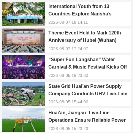
International Youth from 13
Countries Explore Nansha’s
Technology, Heritage, and Rural
2026-08-07 18:14:11
Ecology
Theme Event Held to Mark 120th
Anniversary of Hubei (Wuhan)
Public Electric Utility
2026-08-07 17:24:07
“Super Fun Langshan” Water
Carnival & Music Festival Kicks Off
in Xinning, Hunan
2026-08-05 16:23:30
State Grid Huai’an Power Supply
Company Conducts UHV Live-Line
Maintenance to Safeguard Reliable
2026-08-05 15:44:06
Power Supply During Summer Peak
Huai’an, Jiangsu: Live-Line
Season
Operations Ensure Reliable Power
Supply Amid Heatwave
2026-08-05 15:23:23