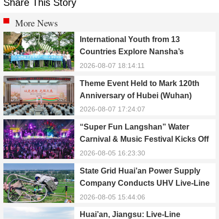
Share This Story
More News
International Youth from 13
Countries Explore Nansha’s
Technology, Heritage, and Rural
2026-08-07 18:14:11
Ecology
Theme Event Held to Mark 120th
Anniversary of Hubei (Wuhan)
Public Electric Utility
2026-08-07 17:24:07
“Super Fun Langshan” Water
Carnival & Music Festival Kicks Off
in Xinning, Hunan
2026-08-05 16:23:30
State Grid Huai’an Power Supply
Company Conducts UHV Live-Line
Maintenance to Safeguard Reliable
2026-08-05 15:44:06
Power Supply During Summer Peak
Huai’an, Jiangsu: Live-Line