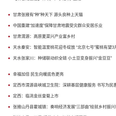
甘肃张掖有“种”种天下 源头良种上天猫
中国重建“加速度”保障甘肃地震受灾群众安居乐业
甘肃渭源：高原夏菜兴产业富乡村
天水秦安：智能温室桃花迎冬绽放 “北京七号”蜜桃有望3
天水张家川：种储联动织全链 小土豆变身振兴“金豆豆”
幸福加倍 民生向暖底色更亮
定西市渭源县峡城卫生院：深耕基层健康服务 书写为民
定西：临洮金丝皇菊上市
张掖山丹县霍城镇：奏响经济发展“三部曲”绘就乡村振兴