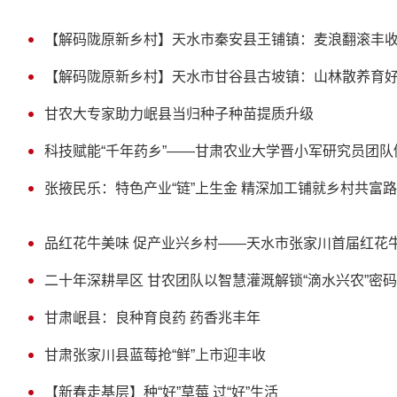
【解码陇原新乡村】天水市秦安县王铺镇：麦浪翻滚丰
【解码陇原新乡村】天水市甘谷县古坡镇：山林散养育好
甘农大专家助力岷县当归种子种苗提质升级
科技赋能“千年药乡”——甘肃农业大学晋小军研究员团
张掖民乐：特色产业“链”上生金 精深加工铺就乡村共富路
品红花牛美味 促产业兴乡村——天水市张家川首届红花
二十年深耕旱区 甘农团队以智慧灌溉解锁“滴水兴农”密码
甘肃岷县：良种育良药 药香兆丰年
甘肃张家川县蓝莓抢“鲜”上市迎丰收
【新春走基层】种“好”草莓 过“好”生活