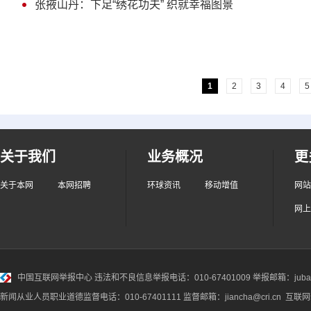
张掖山丹：下足“绣花功夫” 织就幸福图景
1
2
3
4
5
关于我们
业务概况
更
关于本网
本网招聘
环球资讯
移动增值
网站
网上
中国互联网举报中心
违法和不良信息举报电话：010-67401009 举报邮箱：jubao@
新闻从业人员职业道德监督电话：010-67401111 监督邮箱：jiancha@cri.cn 互联