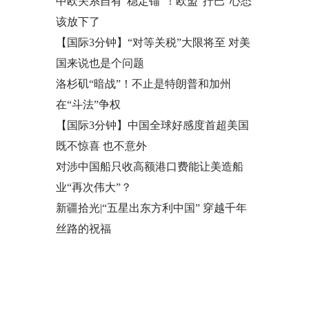
中欧关系自有“稳定锚”！欧盟“拧巴”心态
该放下了
【国际3分钟】“对等关税”大限将至 对美
国来说也是个问题
洛杉矶“暗战”！不止是特朗普和加州
在“斗法”争权
【国际3分钟】中国全球好感度首超美国
既不惊喜 也不意外
对涉中国船只收高额港口费能让美造船
业“再次伟大”？
新疆拾光|“五星出东方利中国” 穿越千年
丝路的祝福