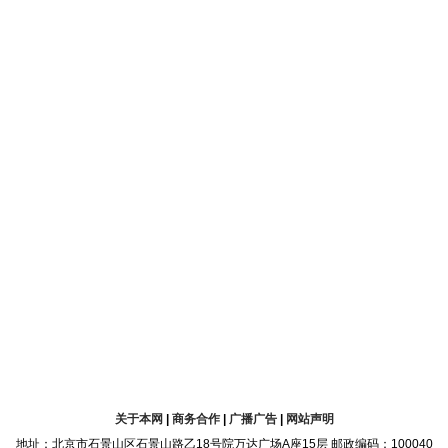
关于本网
|
商务合作
|
广播广告
|
网站声明
地址：北京市石景山区石景山路乙18号院万达广场A座15层 邮政编码：100040