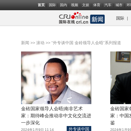
首页
国际
国内
视频
文娱
体育
汽车
城市
环
|
国际
>>
>> “外专谈中国 金砖领导人会晤”系列报道
新闻
滚动
金砖国家领导人会晤|南非艺术
金砖国家领
家：期待峰会推动非中文化交流进
家：中国
一步深化
鉴
外专谈中国
2024年1月9日 11:14
2024年1月9日