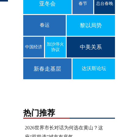
亚冬会
春节
总台春晚
春运
黎以局势
加沙停火
中美关系
中国经济
协议
新春走基层
达沃斯论坛
热门推荐
2026世界市长对话为何选在黄山？这
座“双世遗”城市有底气