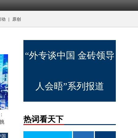
|
滚动
原创
“外专谈中国 金砖领导
人会晤”系列报道
：
热词看天下
挑
中国