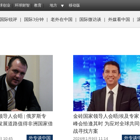
球创业
环球财智
教育
地方
移动版
|
|
|
|
|
国际锐评
国际3分钟
老外在中国
国际微访谈
外媒看中国
导人会晤 | 俄罗斯专
金砖国家领导人会晤|埃及专家
发展道路值得非洲国家借
峰会恰逢其时 为应对全球共同
战寻找方案
外专谈中国
外专谈
 10:45
2024年1月9日 11:14