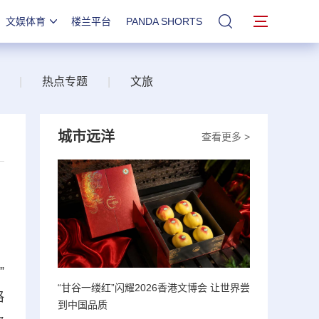
文娱体育
楼兰平台
PANDA SHORTS
站内搜索
|
热点专题
|
文旅
城市远洋
查看更多 >
”
“甘谷一缕红”闪耀2026香港文博会 让世界尝
格
到中国品质