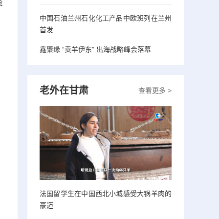
资
中国石油兰州石化化工产品中欧班列在兰州
首发
鑫聚缘 “贡羊伊东” 出海战略峰会落幕
老外在甘肃
查看更多 >
法国留学生在中国西北小城感受大锅羊肉的
豪迈