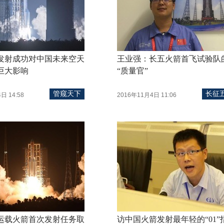
发射成功对中国未来空天
王业强：长五火箭首飞试验队
巨大影响
“质量官”
管窥天下
长征
日 14:58
2016年11月4日 11:06
运载火箭首次发射任务取
访中国火箭发射最年轻的“01”