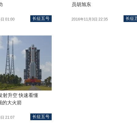
功
员胡旭东
长征五号
长征
日 01:00
2016年11月3日 22:35
发射升空 快速看懂
强的大火箭
长征五号
日 21:07