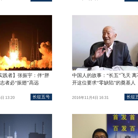
实践者】张振宇：伴“胖
中国人的故事：“长五”飞天 离
志者必“振翅”高远
开这位要求“零缺陷”的奠基人
长征五号
长征
日 13:20
2016年11月4日 16:31