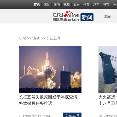
首页
国际
国内
视频
文娱
体育
汽车
城市
环
|
国际
>>
>> 长征五号
新闻
滚动
长征五号失败原因或于年底查清
大火箭运
将致探月任务推迟
十八号卫
长征五号
2017年9月27日 06:53
2017年5月6日