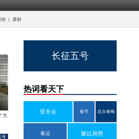
|
滚动
原创
长征五号
热词看天下
亚冬会
春节
总台春晚
个大
春运
黎以局势
五号