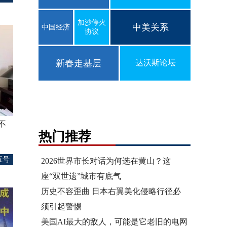
加沙停火
中美关系
中国经济
协议
新春走基层
达沃斯论坛
不
热门推荐
五号
2026世界市长对话为何选在黄山？这
座“双世遗”城市有底气
历史不容歪曲 日本右翼美化侵略行径必
须引起警惕
美国AI最大的敌人，可能是它老旧的电网