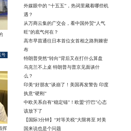
外媒眼中的 “十五五”，热词里藏着哪些机
遇？
从万商云集的广交会，看中国外贸“人气
旺”的底气何在？
的
高市早苗通往日本首位女首相之路荆棘密
布
五号
特朗普突然“转向”背后又在打什么算盘
乌克兰不上桌 特朗普与普京见面谈什
么？
印美“好朋友”谈崩了！美国再发警告 印度
执意“硬刚”
中欧关系自有“稳定锚”！欧盟“拧巴”心态
该放下了
【国际3分钟】“对等关税”大限将至 对美
指挥
国来说也是个问题