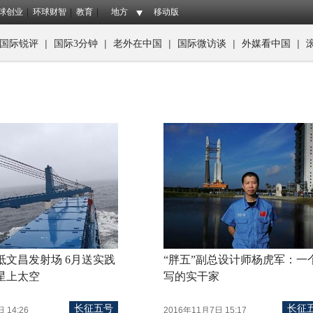
球创业
环球财智
教育
地方
移动版
|
|
|
|
|
国际锐评
国际3分钟
老外在中国
国际微访谈
外媒看中国
抵文昌发射场 6月送实践
“胖五”副总设计师杨虎军：一
星上太空
写的实干家
长征五号
长征
 14:26
2016年11月7日 15:17