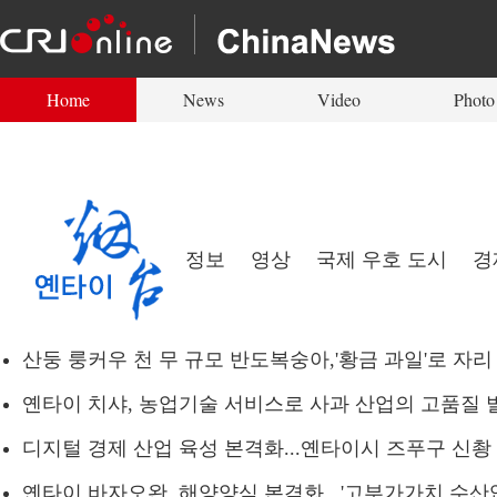
Home
News
Video
Photo
정보
영상
국제 우호 도시
경
산둥 룽커우 천 무 규모 반도복숭아,'황금 과일'로 자리
옌타이 치샤, 농업기술 서비스로 사과 산업의 고품질 
디지털 경제 산업 육성 본격화...옌타이시 즈푸구 신촹
옌타이 바자오완, 해양양식 본격화...'고부가가치 수산업