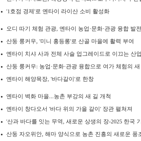
'1호점 경제'로 옌타이 라이산 소비 활성화
오디 따기 체험 관광, 옌타이 농업·문화·관광 융합 발
산둥 룽커우, '미니 홍등롱'로 산골 마을에 활력 부여
옌타이 치샤 사과 전체 사슬 업그레이드로 이끄는 산업 
산둥 룽커우: 농업·문화·관광 융합으로 여가 체험의 새
옌타이 해양목장, '바다갈이'로 한창
옌타이 벽화 마을...농촌 부강의 새 길 개척
옌타이 창다오서 '바다 위의 가을 갈이' 장관 펼쳐져
'산과 바다를 잇는 무역, 새로운 상생의 장-2025 한
산둥 자오위안, 해마 양식으로 농촌 진흥의 새로운 풍